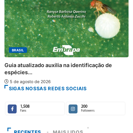
K
BRASIL
Guia atualizado auxilia na identificação de
espécies...
5 de agosto de 2026
SIGAS NOSSAS REDES SOCIAIS
1,508
200
Fans
Followers
RECENTES
MAIS LIDOS