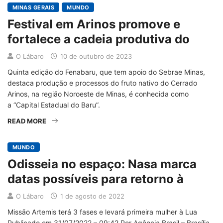
MINAS GERAIS
MUNDO
Festival em Arinos promove e
fortalece a cadeia produtiva do
O Lábaro
10 de outubro de 2023
Quinta edição do Fenabaru, que tem apoio do Sebrae Minas,
destaca produção e processos do fruto nativo do Cerrado
Arinos, na região Noroeste de Minas, é conhecida como
a “Capital Estadual do Baru”.
READ MORE
MUNDO
Odisseia no espaço: Nasa marca
datas possíveis para retorno à
O Lábaro
1 de agosto de 2022
Missão Artemis terá 3 fases e levará primeira mulher à Lua
Publicado em 31/07/2022 – 09:42 Por Agência Brasil – Brasília