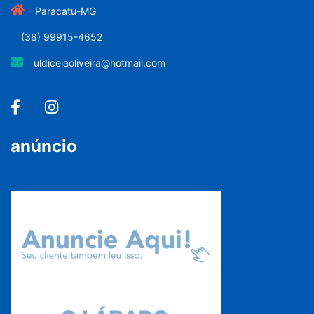
Paracatu-MG
(38) 99915-4652
uldiceiaoliveira@hotmail.com
anúncio