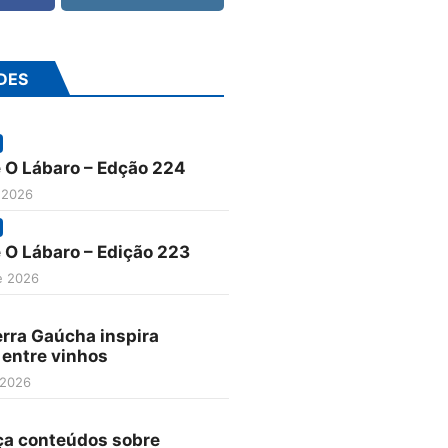
DES
e O Lábaro – Edção 224
Municipal de Paracatu
 2026
o Centro Cirúrgico e CM
e O Lábaro – Edição 223
e 2026
lho de 2026
446
erra Gaúcha inspira
 entre vinhos
 2026
ça conteúdos sobre