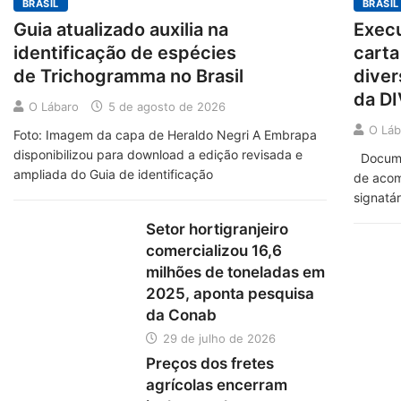
BRASIL
BRASIL
Guia atualizado auxilia na
Execu
identificação de espécies
cart
de Trichogramma no Brasil
diver
da D
O Lábaro
5 de agosto de 2026
O Láb
Foto: Imagem da capa de Heraldo Negri A Embrapa
disponibilizou para download a edição revisada e
Documen
ampliada do Guia de identificação
de acom
signatár
Setor hortigranjeiro
comercializou 16,6
milhões de toneladas em
2025, aponta pesquisa
da Conab
29 de julho de 2026
Preços dos fretes
agrícolas encerram