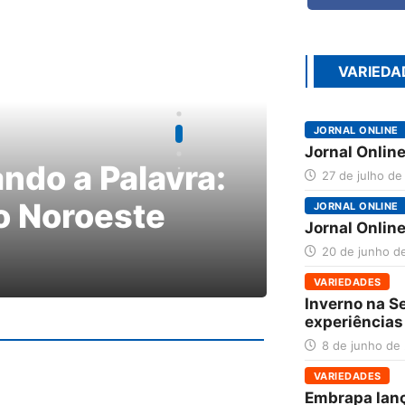
VARIEDA
JORNAL ONLINE
DESTAQUES
Jornal Onlin
 a Palavra:
Hospital 
27 de julho de
oroeste
ganha nov
JORNAL ONLINE
Jornal Onlin
20 de junho d
O Lábaro
30 de ju
VARIEDADES
Inverno na S
experiências
8 de junho de
VARIEDADES
Embrapa lan