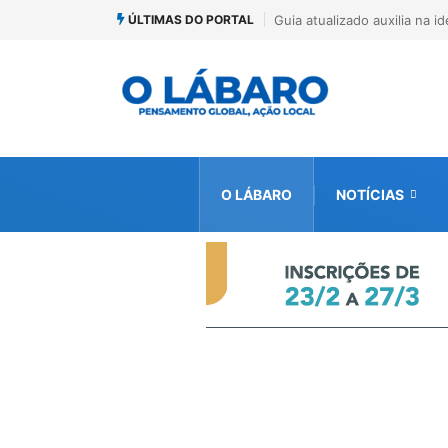
ÚLTIMAS DO PORTAL
ficação de espécies de Trichogramma no Brasil
Kinross inicia rastreamento
ambiental, em parceria com
O LÁBARO
NOTÍCIAS