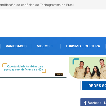
 digital de 10 mil mudas usadas na recuperação
 startup da Amazônia
VARIEDADES
VIDEOS
TURISMO E CULTURA
EDITAIS
REDES S
Facebook
1