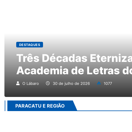
DESTAQUES
Três Décadas Eternizando
Academia de Letras do N
O Lábaro
30 de julho de 2026
1077
PARACATU E REGIÃO