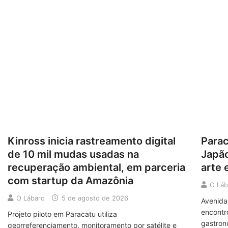
Kinross inicia rastreamento digital
Parac
de 10 mil mudas usadas na
Japão
recuperação ambiental, em parceria
arte 
com startup da Amazônia
O Láb
O Lábaro
5 de agosto de 2026
Avenida
encontro
Projeto piloto em Paracatu utiliza
gastron
georreferenciamento, monitoramento por satélite e