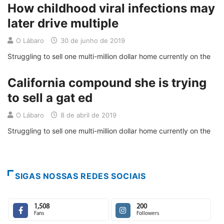
How childhood viral infections may
later drive multiple
O Lábaro
30 de junho de 2019
Struggling to sell one multi-million dollar home currently on the
California compound she is trying
to sell a gat ed
O Lábaro
8 de abril de 2019
Struggling to sell one multi-million dollar home currently on the
SIGAS NOSSAS REDES SOCIAIS
1,508
200
Fans
Followers