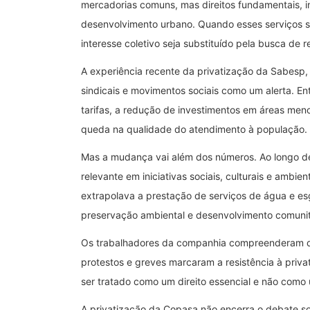
mercadorias comuns, mas direitos fundamentais, i
desenvolvimento urbano. Quando esses serviços s
interesse coletivo seja substituído pela busca de r
A experiência recente da privatização da Sabesp,
sindicais e movimentos sociais como um alerta. En
tarifas, a redução de investimentos em áreas meno
queda na qualidade do atendimento à população.
Mas a mudança vai além dos números. Ao longo d
relevante em iniciativas sociais, culturais e ambi
extrapolava a prestação de serviços de água e esgo
preservação ambiental e desenvolvimento comunit
Os trabalhadores da companhia compreenderam des
protestos e greves marcaram a resistência à priv
ser tratado como um direito essencial e não como
A privatização da Copasa não encerra o debate so