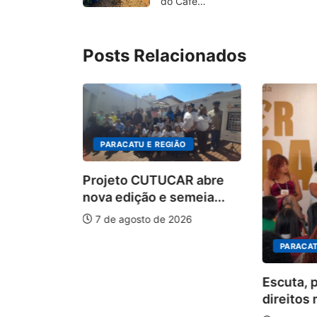
do Café…
Posts Relacionados
PARACATU E REGIÃO
Projeto CUTUCAR abre
nova edição e semeia...
7 de agosto de 2026
PARACAT
ÃO
Escuta, 
ha pelos
direitos 
.