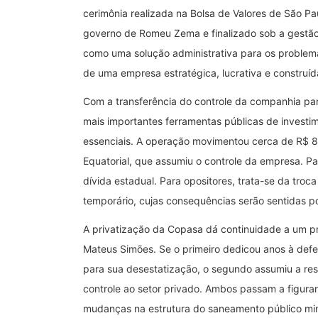
cerimônia realizada na Bolsa de Valores de São Pa
governo de Romeu Zema e finalizado sob a gestão
como uma solução administrativa para os problemas
de uma empresa estratégica, lucrativa e construí
Com a transferência do controle da companhia para
mais importantes ferramentas públicas de investi
essenciais. A operação movimentou cerca de R$ 8,4
Equatorial, que assumiu o controle da empresa. P
dívida estadual. Para opositores, trata-se da troc
temporário, cujas consequências serão sentidas p
A privatização da Copasa dá continuidade a um pr
Mateus Simões. Se o primeiro dedicou anos à def
para sua desestatização, o segundo assumiu a resp
controle ao setor privado. Ambos passam a figura
mudanças na estrutura do saneamento público min