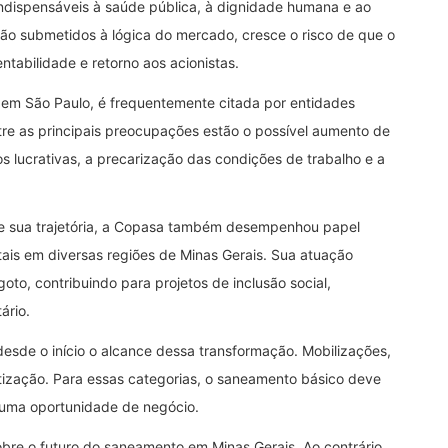
ndispensáveis à saúde pública, à dignidade humana e ao
ão submetidos à lógica do mercado, cresce o risco de que o
entabilidade e retorno aos acionistas.
 em São Paulo, é frequentemente citada por entidades
tre as principais preocupações estão o possível aumento de
s lucrativas, a precarização das condições de trabalho e a
e sua trajetória, a Copasa também desempenhou papel
entais em diversas regiões de Minas Gerais. Sua atuação
to, contribuindo para projetos de inclusão social,
ário.
de o início o alcance dessa transformação. Mobilizações,
atização. Para essas categorias, o saneamento básico deve
 uma oportunidade de negócio.
bre o futuro do saneamento em Minas Gerais. Ao contrário,