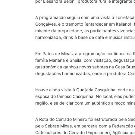
por Elesandra Beloni, produtora rural e integrante 
A programação seguiu com uma visita à Torrefação 
Gonçalves, e o tramonto (entardecer em italiano),
mirante da propriedade, as participantes vivenci
harmonizada, drink à base de café e música instr
Em Patos de Minas, a programação continuou na R
família Mariana e Sheila, com visitação, degustaç
gastronômica ganhou novos sabores na Casa Bruxel
degustações harmonizadas, onde a produtora Cris
Houve ainda visita à Queijaria Casquinha, onde a
esposa do famoso Casquinha. No local, elas puder
região, e se deliciar com um autêntico almoço mine
A Rota do Cerrado Mineiro foi estruturada pela Se
pelo Sebrae Minas, em parceria com a Federação 
Cafeicultores do Cerrado (Expocacer), Agência p