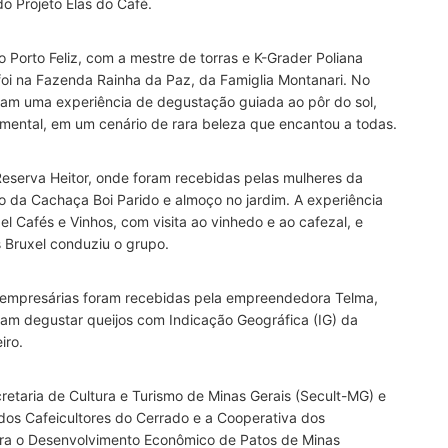
do Projeto Elas do Café.
Porto Feliz, com a mestre de torras e K-Grader Poliana
 foi na Fazenda Rainha da Paz, da Famiglia Montanari. No
aram uma experiência de degustação guiada ao pôr do sol,
umental, em um cenário de rara beleza que encantou a todas.
eserva Heitor, onde foram recebidas pelas mulheres da
ão da Cachaça Boi Parido e almoço no jardim. A experiência
 Cafés e Vinhos, com visita ao vinhedo e ao cafezal, e
 Bruxel conduziu o grupo.
s empresárias foram recebidas pela empreendedora Telma,
am degustar queijos com Indicação Geográfica (IG) da
iro.
cretaria de Cultura e Turismo de Minas Gerais (Secult-MG) e
dos Cafeicultores do Cerrado e a Cooperativa dos
ara o Desenvolvimento Econômico de Patos de Minas