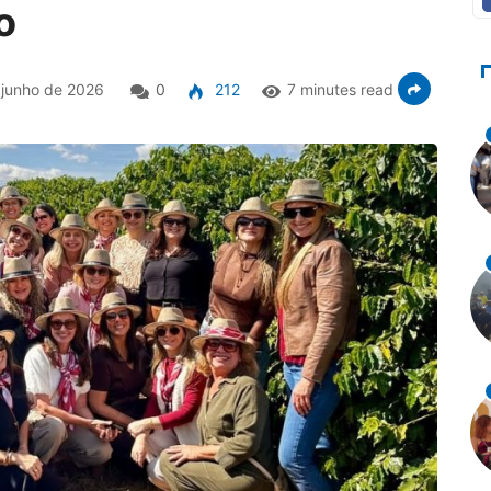
o
 junho de 2026
0
212
7 minutes read