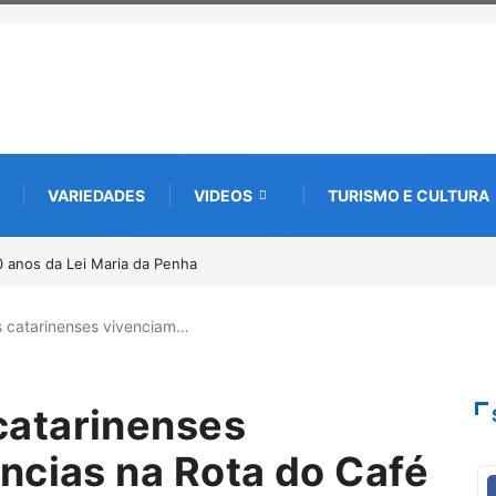
VARIEDADES
VIDEOS
TURISMO E CULTURA
a edição e semeia o futuro por meio da cultura e da memória
 catarinenses vivenciam…
atarinenses
ncias na Rota do Café