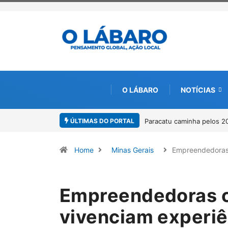
O LÁBARO
NOTÍCIAS
ÚLTIMAS DO PORTAL
Projeto CUTUCAR abre nov
Home
Minas Gerais
Empreendedoras
Empreendedoras c
vivenciam experiê