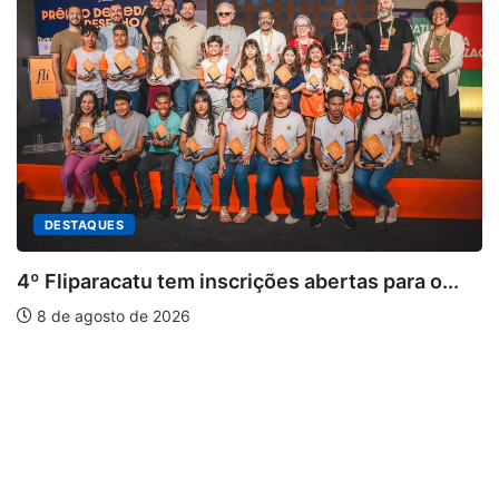
u tem inscrições abertas para o...
e 2026
PARACATU E R