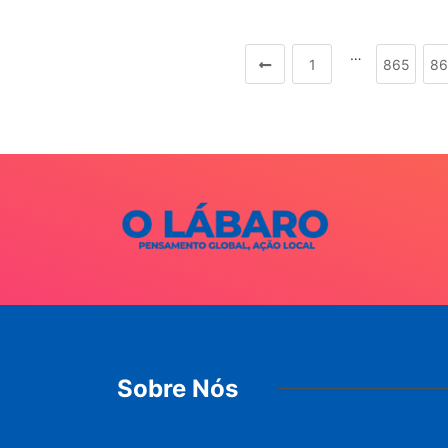
…
1
865
86
Sobre Nós