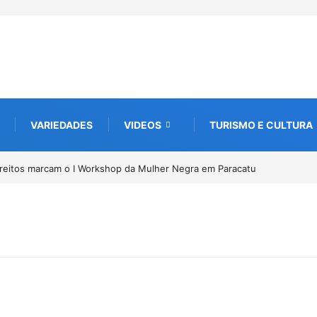
VARIEDADES
VIDEOS
TURISMO E CULTURA
tu
Conab inicia recebimento de documentos para solicitação do benefíc
Pirarucu