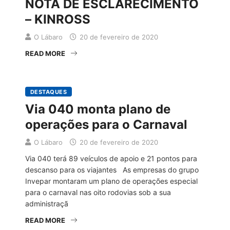
NOTA DE ESCLARECIMENTO
– KINROSS
O Lábaro
20 de fevereiro de 2020
READ MORE
DESTAQUES
Via 040 monta plano de
operações para o Carnaval
O Lábaro
20 de fevereiro de 2020
Via 040 terá 89 veículos de apoio e 21 pontos para
descanso para os viajantes As empresas do grupo
Invepar montaram um plano de operações especial
para o carnaval nas oito rodovias sob a sua
administraçã
READ MORE