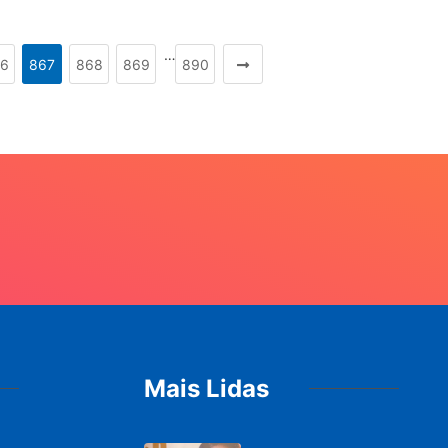
…
6
867
868
869
890
Mais Lidas