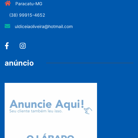
Paracatu-MG
(38) 99915-4652
uldiceiaoliveira@hotmail.com
anúncio