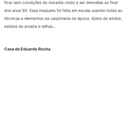
Casa de Eduardo Rocha
Essa casa na antiga Rua da Praça, atual Rua Temístocles Rocha
foi construída na segunda metade do século XIX, sendo
proprietário inicial Luiz José de Santana e sua esposa Izabel
Beatriz de Campos Valadares de Santana. Em posteriori, foram
residência de Temístocles Rocha e Izabel Valadares de
Sant’Anna Rocha, em seguida de Geraldo Rocha e Anita Lopes
Rocha. Hoje pertence à Prefeitura Municipal de Paracatu.
Clínica Integrar
A construção foi edificada aproximadamente nas primeiras
décadas de 1900. Sua arquitetura era caracterizada