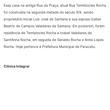
inicialmente como estilo “Tradicional”, já nos anos 30 teve sua
fachada remodelada recebendo atualização baseado no estilo
eclético.
Foi comércio, residência e reduto político da Família Vargas,
anos mais tarde, se torna comércio e residência do Sr. Zenom
Alves Ribeiro. Após várias décadas foi alugada, tornando-se
restaurante e pizzaria até 2011. A casa é adquirida por Dra.
Monica Naves Ulhoa, sendo restaurada e atualizado todo o seu
interior, retornando o estilo eclético com ornamentos na
fachada, novas portas, janelas e pintura seguindo
rigorosamente o estilo da arquitetura eclética. Hoje funciona
uma conceituada clínica.
Casa estilo tradicional de Paracatu