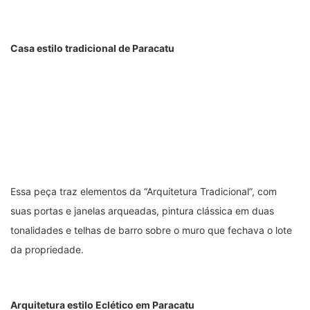
Esta casa apresenta o estilo eclético que compreende o
período que vai do final da década de 1880 à década de 1940.
O estilo está presente em várias construções em Paracatu
quando se buscava o alinhamento das casas em relação às
ruas tortas de outrora.
Além do uso e mistura de estilos estéticos históricos, a
arquitetura eclética, de maneira geral, se caracterizou pela
simetria, busca de grandiosidade, paredes grossas, rigorosa
hierarquização dos espaços internos e riqueza decorativa, além
da segurança e privacidade das casas, elevando suas
fachadas e janelas ao nível das calçadas e mudando a porta
principal para a lateral da construção protegidas por portões e