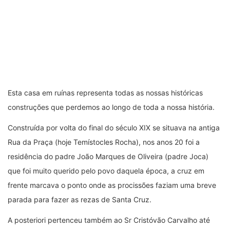
Esta casa em ruínas representa todas as nossas históricas
construções que perdemos ao longo de toda a nossa história.
Construída por volta do final do século XIX se situava na antiga
Rua da Praça (hoje Temístocles Rocha), nos anos 20 foi a
residência do padre João Marques de Oliveira (padre Joca)
que foi muito querido pelo povo daquela época, a cruz em
frente marcava o ponto onde as procissões faziam uma breve
parada para fazer as rezas de Santa Cruz.
A posteriori pertenceu também ao Sr Cristóvão Carvalho até
ficar sem condições de moradia vindo a ser demolida ao final
dos anos 90. Essa maquete foi feita em escala usando todas as
técnicas e elementos da carpintaria da época, tijolos de adobe,
esteios de aroeira e telhas…