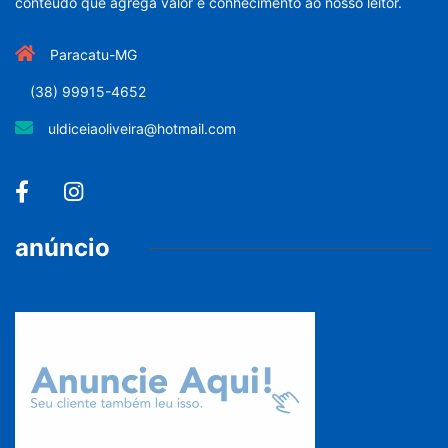
conteúdo que agrega valor e conhecimento ao nosso leitor.
Paracatu-MG
(38) 99915-4652
uldiceiaoliveira@hotmail.com
anúncio