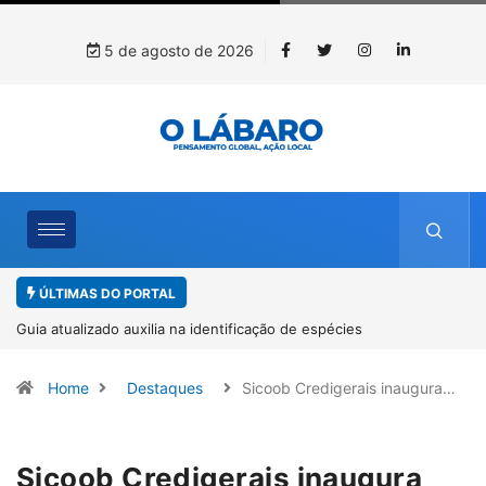
5 de agosto de 2026
ÚLTIMAS DO PORTAL
Kinross inicia rastreamento digital de 10 mil mudas usadas na
recuperação ambiental, em parceria com startup da Amazônia
Home
Destaques
Sicoob Credigerais inaugura…
Sicoob Credigerais inaugura