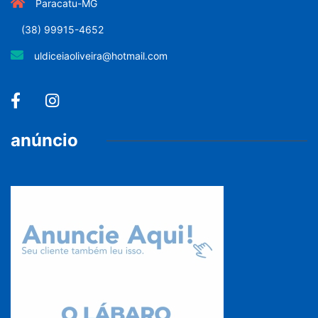
Paracatu-MG
(38) 99915-4652
uldiceiaoliveira@hotmail.com
anúncio