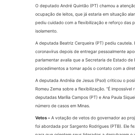
O deputado André Quintão (PT) chamou a atenção 
ocupação de leitos, que já estaria em situação a
pediu cuidado com a flexibilização e reforço das p
isolamento.
A deputada Beatriz Cerqueira (PT) pediu cautela. E
coronavírus depois de entregar pessoalmente apos
parlamentar avalia que a Secretaria de Estado de
procedimentos a tomar após o contato com a diret
A deputada Andréia de Jesus (Psol) criticou o po
Romeu Zema sobre a flexibilização. “É impossível 
deputadas Marília Campos (PT) e Ana Paula Siqu
número de casos em Minas.
Vetos –
A votação de vetos do governador ao projet
foi abordada por Sargento Rodrigues (PTB). Ele f
para que orientem seus liderados a derrubarem o 