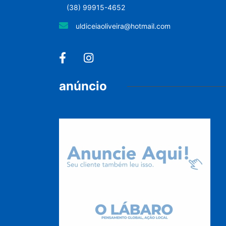
(38) 99915-4652
uldiceiaoliveira@hotmail.com
anúncio