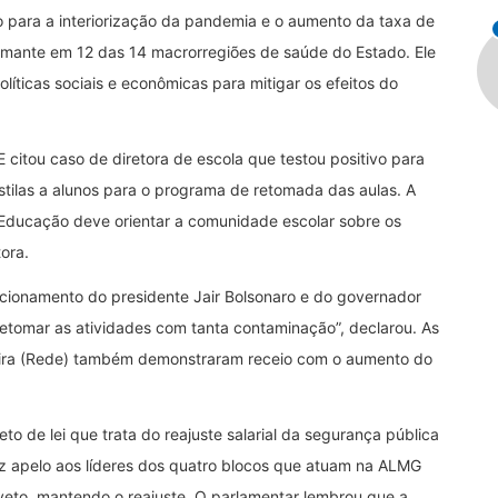
para a interiorização da pandemia e o aumento da taxa de
larmante em 12 das 14 macrorregiões de saúde do Estado. Ele
olíticas sociais e econômicas para mitigar os efeitos do
 citou caso de diretora de escola que testou positivo para
tilas a alunos para o programa de retomada das aulas. A
 Educação deve orientar a comunidade escolar sobre os
ora.
sicionamento do presidente Jair Bolsonaro e do governador
retomar as atividades com tanta contaminação”, declarou. As
eira (Rede) também demonstraram receio com o aumento do
o de lei que trata do reajuste salarial da segurança pública
ez apelo aos líderes dos quatro blocos que atuam na ALMG
veto, mantendo o reajuste. O parlamentar lembrou que a