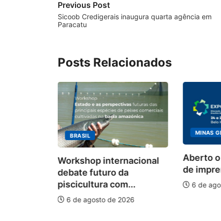
Previous Post
Sicoob Credigerais inaugura quarta agência em
Paracatu
Posts Relacionados
MINAS G
BRASIL
ecebimento
Aberto o
Workshop internacional
 para
de impren
debate futuro da
piscicultura com...
6 de ago
026
6 de agosto de 2026