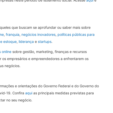
mpresas neste período de isolamento social. Acesse
aqui
e
aqueles que buscam se aprofundar ou saber mais sobre
ine
,
franquia
,
negócios inovadores
,
políticas públicas para
de estoque
,
liderança
e
startups
.
 online
sobre gestão, marketing, finanças e recursos
 os empresários e empreendedores a enfrentarem os
us negócios.
formações e orientações do Governo Federal e do Governo do
vid-19. Confira
aqui
as principais medidas previstas para
tar no seu negócio.