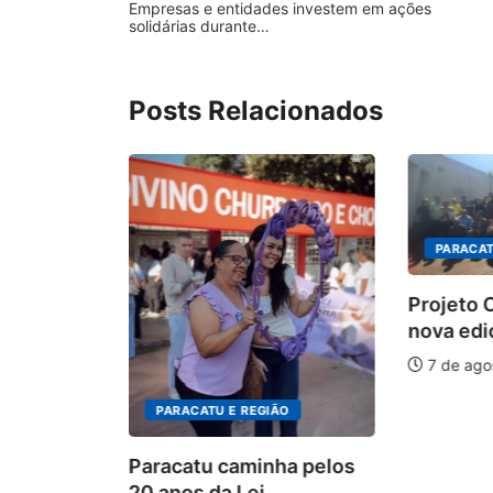
Empresas e entidades investem em ações
solidárias durante…
Posts Relacionados
PARACAT
Projeto
nova edi
tem
7 de ago
tas para
PARACATU E REGIÃO
026
Paracatu caminha pelos
20 anos da Lei...