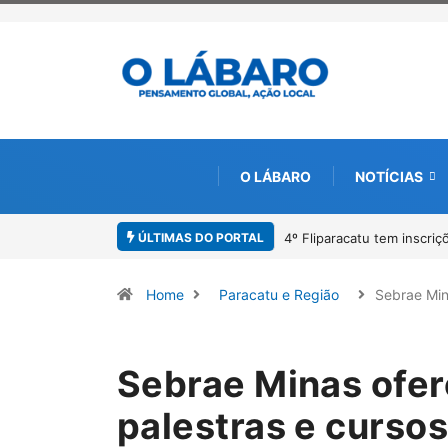
O LÁBARO
NOTÍCIAS
ÚLTIMAS DO PORTAL
Paracatu caminha pelos 2
Home
Paracatu e Região
Sebrae Mi
Sebrae Minas ofer
palestras e cursos