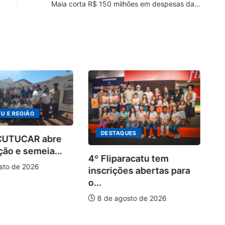
Maia corta R$ 150 milhões em despesas da…
U E REGIÃO
DESTAQUES
 CUTUCAR abre
ção e semeia...
4º Fliparacatu tem
sto de 2026
inscrições abertas para
o...
8 de agosto de 2026
Pa
20