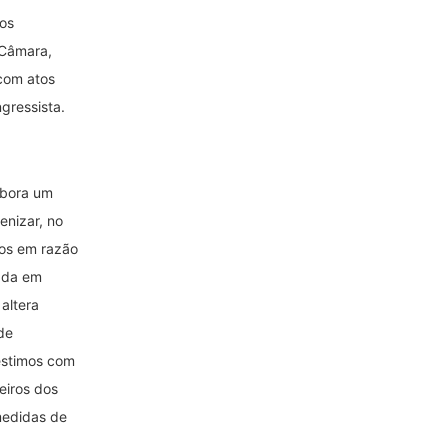
os
 Câmara,
com atos
gressista.
abora um
enizar, no
tos em razão
tada em
altera
de
éstimos com
eiros dos
medidas de