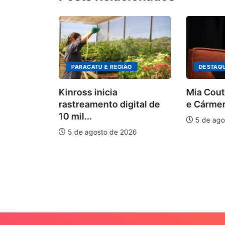
PARACATU E REGIÃO
DESTAQ
Kinross inicia
Mia Cout
rastreamento digital de
e Cármen
10 mil...
5 de ago
5 de agosto de 2026
auxilia na
e
026