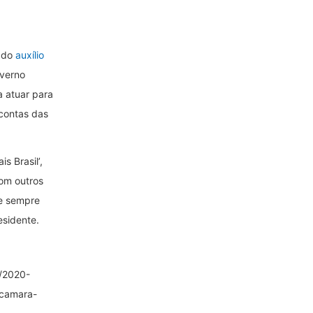
o do
auxílio
verno
a atuar para
contas das
s Brasil’,
com outros
e sempre
esidente.
a/2020-
-camara-