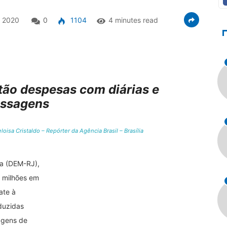
e 2020
0
1104
4 minutes read
tão despesas com diárias e
ssagens
isa Cristaldo – Repórter da Agência Brasil – Brasília
a (DEM-RJ),
0 milhões em
ate à
duzidas
agens de