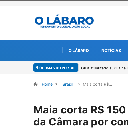
O LÁBARO
NOTÍCIAS
ÚLTIMAS DO PORTAL
Kinross inicia rastreamen
Home
Brasil
Maia corta R$…
Maia corta R$ 15
da Câmara por co