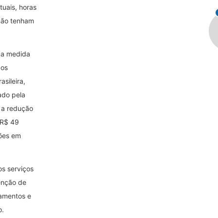
tuais, horas
 não tenham
e a medida
dos
sileira,
ado pela
 a redução
 R$ 49
hões em
os serviços
enção de
pamentos e
o.