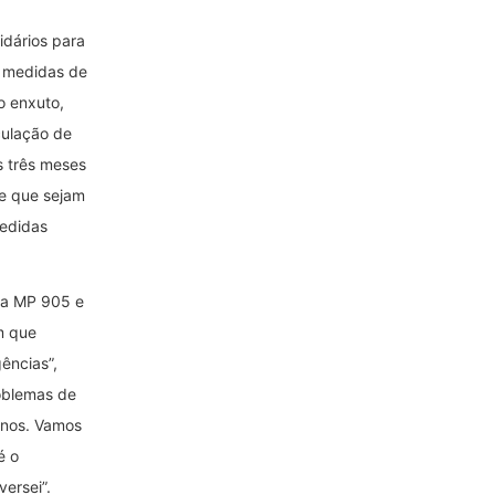
idários para
 medidas de
o enxuto,
culação de
s três meses
se que sejam
medidas
 a MP 905 e
m que
ências”,
roblemas de
anos. Vamos
é o
ersei”.