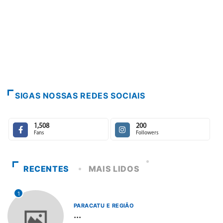
PARACATU E REGIÃO
Escuta, protagonismo e direitos ma
7 de agosto de 2026
SIGAS NOSSAS REDES SOCIAIS
1,508
200
Fans
Followers
RECENTES
MAIS LIDOS
1
PARACATU E REGIÃO
...