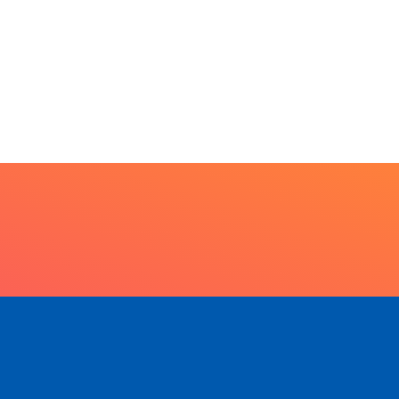
BRASIL
Aberto o credenciament
rkshop internacional
de imprensa para a...
bate futuro da
scicultura com...
6 de agosto de 2026
6 de agosto de 2026