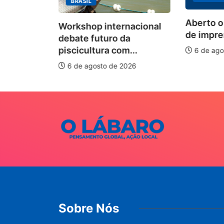
BRASIL
ecebimento
Aberto o
Workshop internacional
 para
de impren
debate futuro da
piscicultura com...
6 de ago
026
6 de agosto de 2026
Sobre Nós