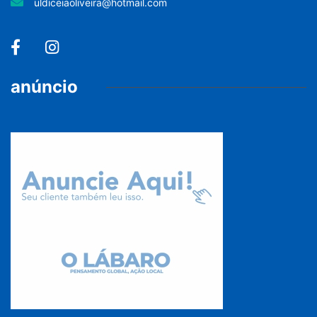
uldiceiaoliveira@hotmail.com
anúncio