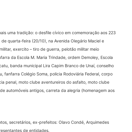
ais uma tradição: o desfile cívico em comemoração aos 223
de quarta-feira (20/10), na Avenida Olegário Maciel e
ilitar, exercito – tiro de guerra, pelotão militar meio
nfarra da Escola M. Maria Trindade, ordem Demoley, Escola
catu, banda municipal Lira Capim Branco de Unaí, conselho
, fanfarra Colégio Soma, policia Rodoviária Federal, corpo
cia penal, moto clube aventureiros do asfalto, moto clube
 de automóveis antigos, carreta da alegria (homenagem aos
tos, secretários, ex-prefeitos: Olavo Condé, Arquimedes
resentantes de entidades.