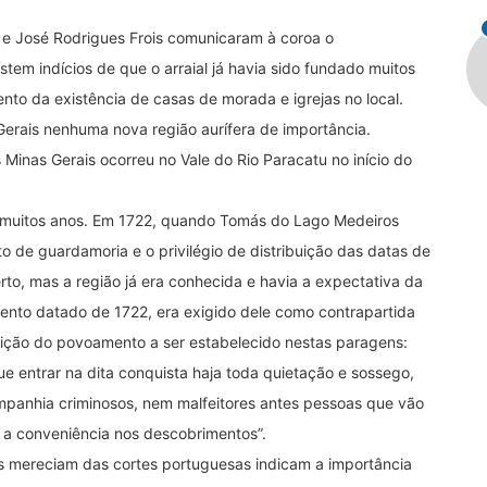
t e José Rodrigues Frois comunicaram à coroa o
tem indícios de que o arraial já havia sido fundado muitos
nto da existência de casas de morada e igrejas no local.
Gerais nenhuma nova região aurífera de importância.
 Minas Gerais ocorreu no Vale do Rio Paracatu no início do
á muitos anos. Em 1722, quando Tomás do Lago Medeiros
o de guardamoria e o privilégio de distribuição das datas de
rto, mas a região já era conhecida e havia a expectativa da
ento datado de 1722, era exigido dele como contrapartida
osição do povoamento a ser estabelecido nestas paragens:
e entrar na dita conquista haja toda quietação e sossego,
mpanhia criminosos, nem malfeitores antes pessoas que vão
ar a conveniência nos descobrimentos”.
s mereciam das cortes portuguesas indicam a importância