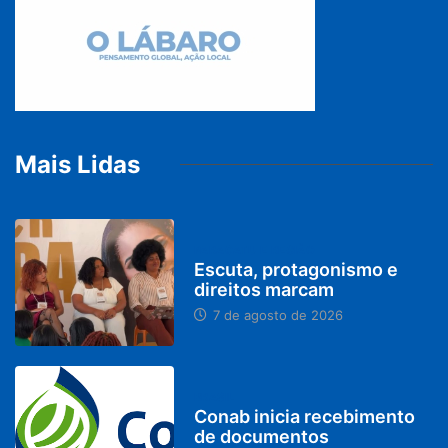
Mais Lidas
PARACATU E REGIÃO
Escuta, protagonismo e
direitos marcam
7 de agosto de 2026
BRASIL
Conab inicia recebimento
de documentos