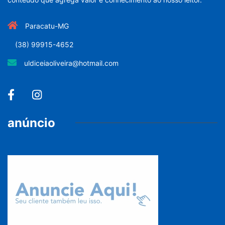
Paracatu-MG
(38) 99915-4652
uldiceiaoliveira@hotmail.com
anúncio