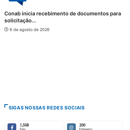
BRASIL
a recebimento de documentos para
Workshop int
e 2026
piscicultura 
6 de agosto d
SIGAS NOSSAS REDES SOCIAIS
1,508
200
Fans
Followers