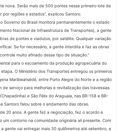
te nova. Serão mais de 500 pontes nesse primeiro lote de
r por regiões e estados”, explicou Santoro.
e o Governo do Brasil monitora permanentemente o estado
mento Nacional de Infraestrutura de Transportes), a gente
ras de pontes e viadutos, por satélite. Qualquer variação
ificar. Se for necessário, a gente interdita e faz as obras
ontrole muito afinado desse tipo de situação.”
ental para o escoamento da produção agropecuária do
tapa. O Ministério dos Transportes entregou os primeiros
ena Marãiwatsédé, entre Porto Alegre do Norte e a região
 de serviço para melhorias e revitalização das travessias
o (Chapadinha) e São Félix do Araguaia, nas BR-158 e BR-
e Santoro falou sobre o andamento das obras.
 de 20 anos. A gente fez a negociação, fez o acordo e
 um contorno na comunidade originária ali presente. Com
 a gente vai entregar mais 30 quilômetros até setembro, e