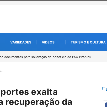
VARIEDADES
VIDEOS
TURISMO E CULTURA
bate futuro da piscicultura com espécies nativas da Amazônia
es…
sportes exalta
a recuperação da