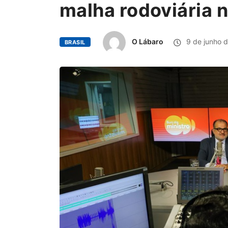
malha rodoviária n
O Lábaro
9 de junho 
BRASIL