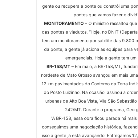
gente ou recupera a ponte ou constrói uma pon
pontes que vamos fazer e dividi
MONITORAMENTO
– O ministro ressaltou qu
das pontes e viadutos. “Hoje, no DNIT (Departa
tem um monitoramento por satélite das 9.800 ob
da ponte, a gente já aciona as equipes para ver
emergenciais. Hoje a gente tem um c
BR-158/MT
– Em maio, a BR-158/MT, fundam
nordeste de Mato Grosso avançou em mais uma e
12 km pavimentados do Contorno da Terra Indíg
do Posto Luizinho. Na ocasião, assinou a ordem
urbanas de Alto Boa Vista, Vila São Sebastiã
242/MT. Durante o programa, Georg
“A BR-158, essa obra ficou parada há mais
conseguimos uma negociação histórica, fazendo
isso a gente já está avançando. Entregamos 12,