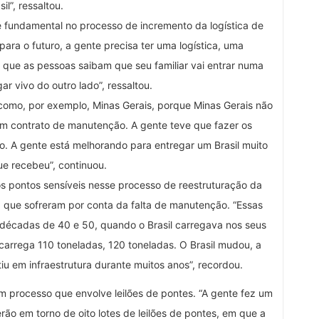
sil”, ressaltou.
é fundamental no processo de incremento da logística de
 para o futuro, a gente precisa ter uma logística, uma
e que as pessoas saibam que seu familiar vai entrar numa
ar vivo do outro lado”, ressaltou.
como, por exemplo, Minas Gerais, porque Minas Gerais não
m contrato de manutenção. A gente teve que fazer os
ho. A gente está melhorando para entregar um Brasil muito
e recebeu”, continuou.
os pontos sensíveis nesse processo de reestruturação da
s, que sofreram por conta da falta de manutenção. “Essas
s décadas de 40 e 50, quando o Brasil carregava nos seus
arrega 110 toneladas, 120 toneladas. O Brasil mudou, a
iu em infraestrutura durante muitos anos”, recordou.
um processo que envolve leilões de pontes. “A gente fez um
erão em torno de oito lotes de leilões de pontes, em que a