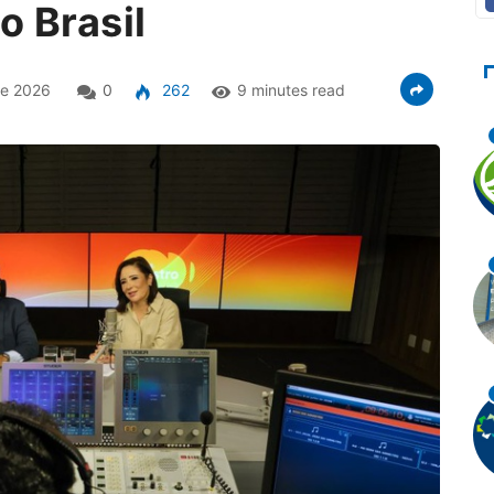
o Brasil
de 2026
0
262
9 minutes read