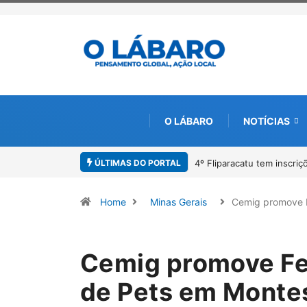
O LÁBARO
NOTÍCIAS
ÚLTIMAS DO PORTAL
Paracatu caminha pelos 2
Home
Minas Gerais
Cemig promove 
Cemig promove Fe
de Pets em Monte