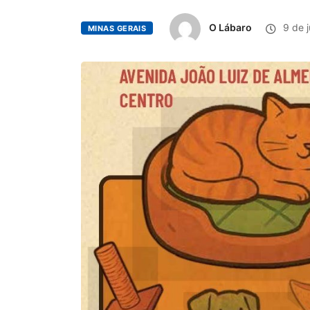
O Lábaro
9 de 
MINAS GERAIS