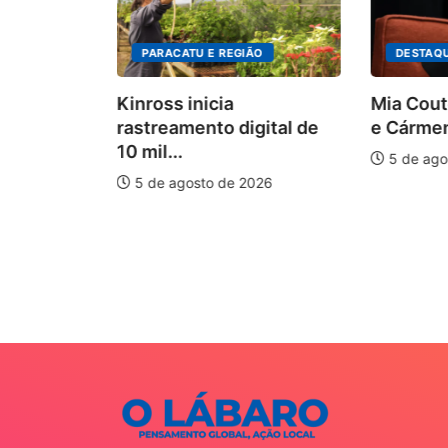
PARACATU E REGIÃO
DESTAQ
Kinross inicia
Mia Cout
rastreamento digital de
e Cármen
10 mil...
5 de ago
5 de agosto de 2026
auxilia na
e
026