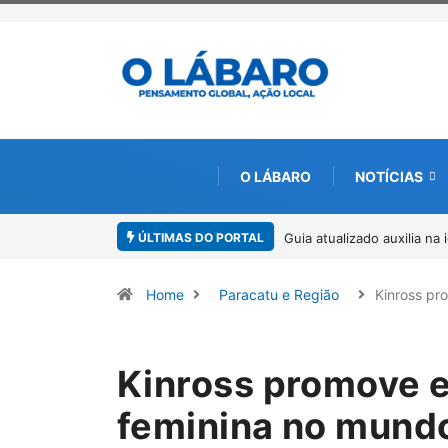
O LÁBARO
NOTÍCIAS
ÚLTIMAS DO PORTAL
uxilia na identificação de espécies de Trichogramma no Brasil
Kinross in
ambiental,
Home
Paracatu e Região
Kinross p
Kinross promove e
feminina no mund