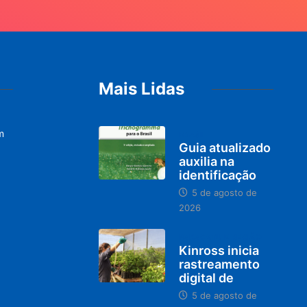
Mais Lidas
m
BRASIL
Guia atualizado
auxilia na
identificação
5 de agosto de
2026
PARACATU E REGIÃO
Kinross inicia
rastreamento
digital de
5 de agosto de