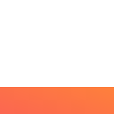
PARACATU E REGIÃO
DESTAQUES
nross inicia
Mia Couto, Miriam Leitã
streamento digital de
e Cármen Lúcia...
 mil...
5 de agosto de 2026
5 de agosto de 2026