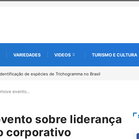
VARIEDADES
VIDEOS
TURISMO E CULTURA
icia rastreamento digital de 10 mil mudas usadas na recuperação
 em parceria com startup da Amazônia
romove evento…
vento sobre liderança
o corporativo