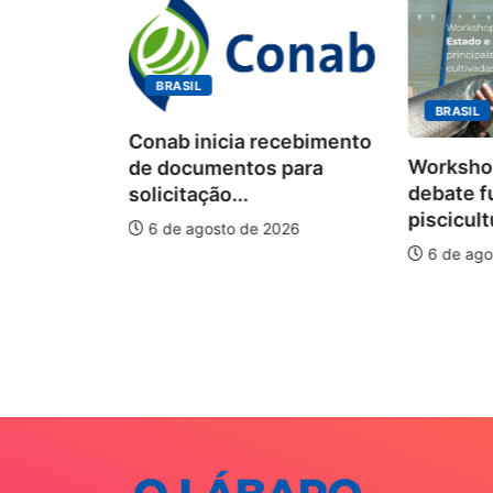
BRASIL
BRASIL
Conab inicia recebimento
Workshop
de documentos para
debate f
solicitação...
piscicult
6 de agosto de 2026
ÃO
6 de ago
onismo e
o I...
026