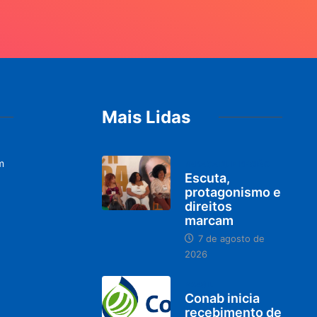
Mais Lidas
m
PARACATU E REGIÃO
Escuta,
protagonismo e
direitos
marcam
7 de agosto de
2026
BRASIL
Conab inicia
recebimento de