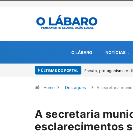
O LÁBARO
NOTÍCIAS
ÚLTIMAS DO PORTAL
os marcam o I Workshop da Mulher Negra em Paracatu
Conab inicia rece
Pirarucu
Home
Destaques
A secretaria munic
A secretaria muni
esclarecimentos s