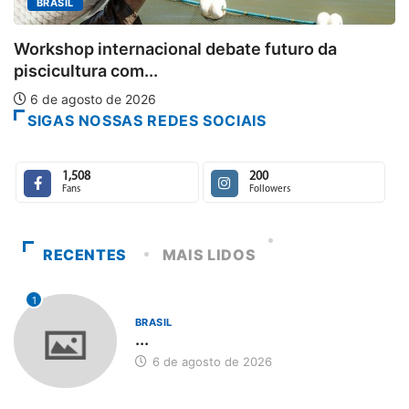
Aberto o c
nternacional debate futuro da
6 de agosto
a com...
 de 2026
SIGAS NOSSAS REDES SOCIAIS
1,508
200
Fans
Followers
RECENTES
MAIS LIDOS
1
BRASIL
...
6 de agosto de 2026