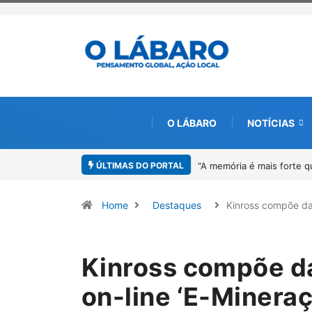
O LÁBARO
NOTÍCIAS
ÚLTIMAS DO PORTAL
quecimento”: Sandro Neiva lança livro sobre Rosilene Amorim em Paraca
Home
Destaques
Kinross compõe d
Kinross compõe d
on-line ‘E-Mineraç