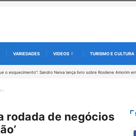
VARIEDADES
VIDEOS
TURISMO E CULTURA
tu
4º Fliparacatu tem inscrições abertas para o Prêmio de Redação e De
a…
a rodada de negócios
ão’