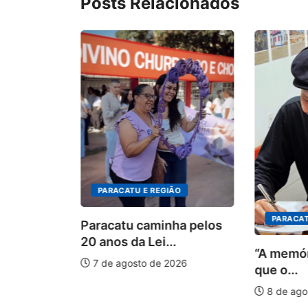
Posts Relacionados
tem
tas para
PARACATU E REGIÃO
026
PARACAT
Paracatu caminha pelos
20 anos da Lei...
“A memór
7 de agosto de 2026
que o...
8 de ago