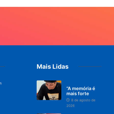
Mais Lidas
m
PARACATU E REGIÃO
“A memória é
mais forte
8 de agosto de
2026