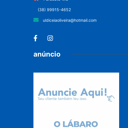
(38) 99915-4652
uldiceiaoliveira@hotmail.com
anúncio