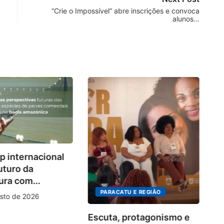
“Crie o Impossível” abre inscrições e convoca
alunos…
Co
 internacional
d
uturo da
so
ura com...
PARACATU E REGIÃO
sto de 2026
Escuta, protagonismo e