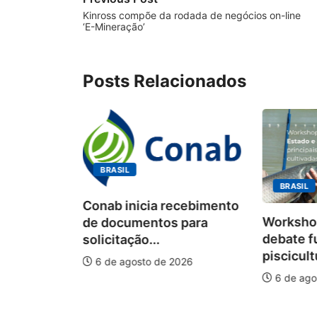
Kinross compõe da rodada de negócios on-line
‘E-Mineração’
Posts Relacionados
BRASIL
BRASIL
Conab inicia recebimento
Workshop
de documentos para
debate f
solicitação...
piscicult
6 de agosto de 2026
ÃO
6 de ago
onismo e