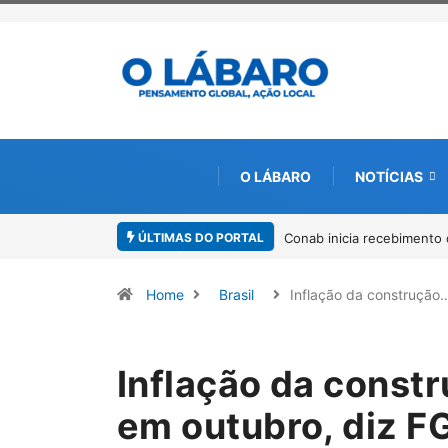
O LÁBARO
NOTÍCIAS
ÚLTIMAS DO PORTAL
Conab inicia recebimento d
Home
Brasil
Inflação da construção
Inflação da const
em outubro, diz F