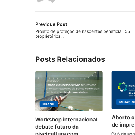
Previous Post
Projeto de proteção de nascentes beneficia 155
proprietários…
Posts Relacionados
MINAS G
BRASIL
ecebimento
Aberto o
Workshop internacional
 para
de impren
debate futuro da
piscicultura com...
6 de ago