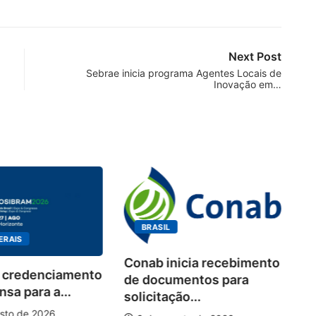
Next Post
Sebrae inicia programa Agentes Locais de
Inovação em…
BRASIL
ERAIS
Conab inicia recebimento
 credenciamento
Wo
de documentos para
sa para a...
de
solicitação...
pi
sto de 2026