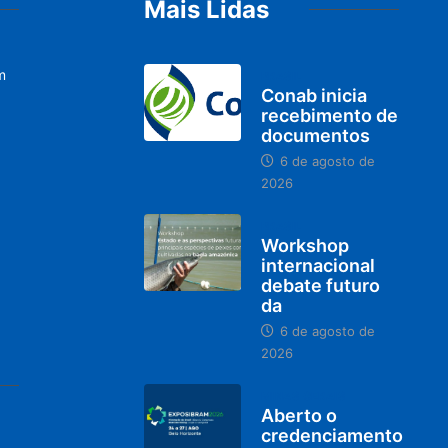
Mais Lidas
m
BRASIL
Conab inicia
recebimento de
documentos
6 de agosto de
2026
BRASIL
Workshop
internacional
debate futuro
da
6 de agosto de
2026
MINAS GERAIS
Aberto o
credenciamento