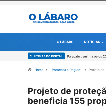
O LÁBARO
NOTÍCIAS
ÚLTIMAS DO PORTAL
racatu caminha pelos 20 anos da Lei Maria da Penha
Projeto CUTUCAR a
por meio da cultur
Home
Paracatu e Região
Projeto de
Projeto de proteç
beneficia 155 prop