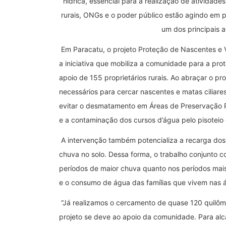
hídrica, essencial para a realização de atividade
rurais, ONGs e o poder público estão agindo em p
um dos principais a
Em Paracatu, o projeto Proteção de Nascentes e
a iniciativa que mobiliza a comunidade para a pro
apoio de 155 proprietários rurais. Ao abraçar o pr
necessários para cercar nascentes e matas ciliare
evitar o desmatamento em Áreas de Preservação 
e a contaminação dos cursos d’água pelo pisoteio 
A intervenção também potencializa a recarga dos a
chuva no solo. Dessa forma, o trabalho conjunto co
períodos de maior chuva quanto nos períodos mais
e o consumo de água das famílias que vivem nas á
“Já realizamos o cercamento de quase 120 quilôm
projeto se deve ao apoio da comunidade. Para al