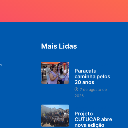
Mais Lidas
m
PARACATU E REGIÃO
Paracatu
caminha pelos
20 anos
7 de agosto de
2026
PARACATU E REGIÃO
Projeto
CUTUCAR abre
nova edição