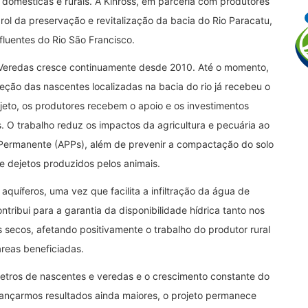
s domésticas e rurais. A Kinross, em parceria com produtores
rol da preservação e revitalização da bacia do Rio Paracatu,
fluentes do Rio São Francisco.
 Veredas cresce continuamente desde 2010. Até o momento,
teção das nascentes localizadas na bacia do rio já recebeu o
ojeto, os produtores recebem o apoio e os investimentos
s. O trabalho reduz os impactos da agricultura e pecuária ao
Permanente (APPs), além de prevenir a compactação do solo
e dejetos produzidos pelos animais.
quíferos, uma vez que facilita a infiltração da água de
ntribui para a garantia da disponibilidade hídrica tanto nos
 secos, afetando positivamente o trabalho do produtor rural
reas beneficiadas.
etros de nascentes e veredas e o crescimento constante do
cançarmos resultados ainda maiores, o projeto permanece