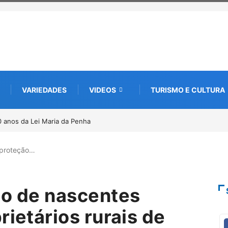
VARIEDADES
VIDEOS
TURISMO E CULTURA
bre nova edição e semeia o futuro
a e da memória
 proteção…
ão de nascentes
rietários rurais de