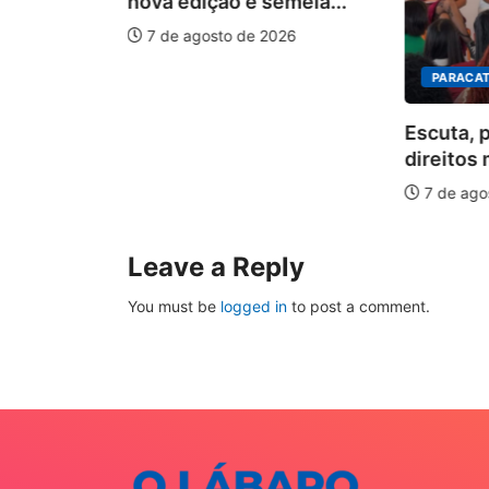
nova edição e semeia...
7 de agosto de 2026
PARACAT
ÃO
Escuta, 
ha pelos
direitos 
.
7 de ago
026
Leave a Reply
You must be
logged in
to post a comment.