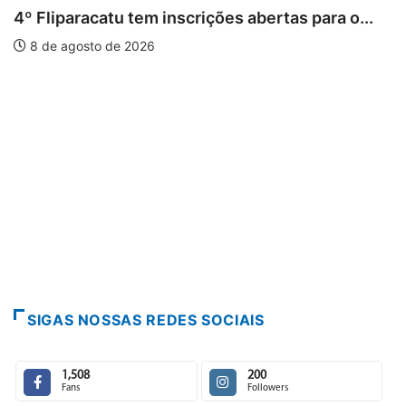
em inscrições abertas para o...
026
PARACATU E REGIÃ
Paracatu caminha
7 de agosto de 2
SIGAS NOSSAS REDES SOCIAIS
1,508
200
Fans
Followers