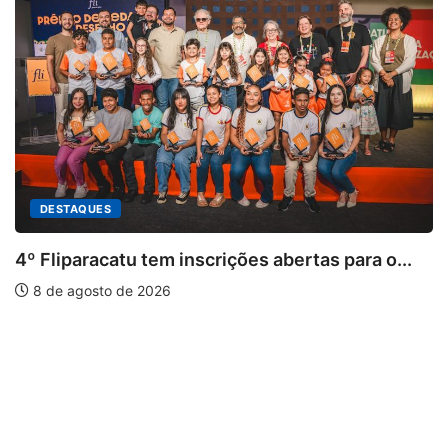
em inscrições abertas para o...
026
PARACATU E REGIÃ