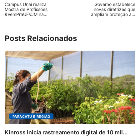
Campus Unaí realiza
Governo estabelece
Mostra de Profissões
novas diretrizes que
#VemPraUFVJM na…
ampliam proteção à…
Posts Relacionados
DESTAQUES
0 mil...
Mia Couto, Miriam Leitão e Cármen Lúci