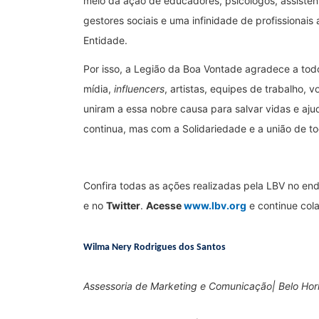
meio da ação de educadores, psicólogos, assistente
gestores sociais e uma infinidade de profissionais
Entidade.
Por isso, a Legião da Boa Vontade agradece a todo
mídia,
influencers
, artistas, equipes de trabalho, 
uniram a essa nobre causa para salvar vidas e aj
continua, mas com a Solidariedade e a união de t
Confira todas as ações realizadas pela LBV no e
e no
Twitter
.
Acesse
www.lbv.org
e continue col
Wilma Nery Rodrigues dos Santos
Assessoria de Marketing e Comunicação| Belo Ho