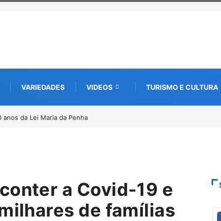
VARIEDADES
VIDEOS
TURISMO E CULTURA
bre nova edição e semeia o futuro
a e da memória
conter a Covid-19 e
milhares de famílias