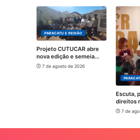
PARACATU E REGIÃO
Projeto CUTUCAR abre
nova edição e semeia...
7 de agosto de 2026
PARACAT
ÃO
Escuta, 
ha pelos
direitos 
.
7 de ago
026