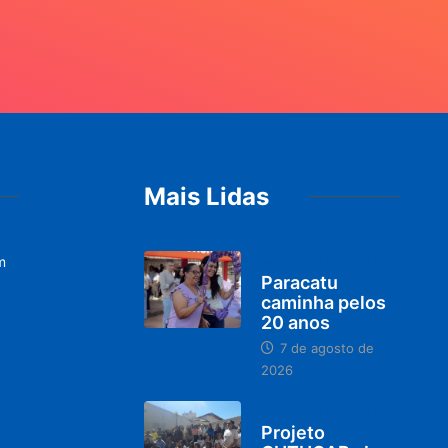
Mais Lidas
m
PARACATU E REGIÃO
Paracatu
caminha pelos
20 anos
7 de agosto de
2026
PARACATU E REGIÃO
Projeto