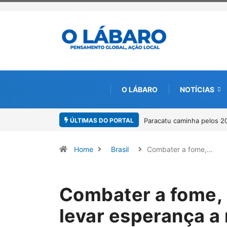
O LÁBARO
NOTÍCIAS
ÚLTIMAS DO PORTAL
racatu caminha pelos 20 anos da Lei Maria da Penha
Projeto CUTUCAR a
por meio da cultur
Home
Brasil
Combater a fome,…
Combater a fome, 
levar esperança a 