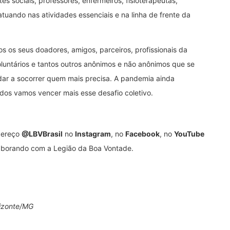
s sociais, professores, enfermeiros, fisioterapeutas,
 atuando nas atividades essenciais e na linha de frente da
s os seus doadores, amigos, parceiros, profissionais da
voluntários e tantos outros anônimos e não anônimos que se
udar a socorrer quem mais precisa. A pandemia ainda
odos vamos vencer mais esse desafio coletivo.
ndereço
@LBVBrasil
no
Instagram
, no
Facebook
, no
YouTube
aborando com a Legião da Boa Vontade.
rizonte/MG