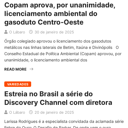
Copam aprova, por unanimidade,
licenciamento ambiental do
gasoduto Centro-Oeste
O Lábaro
30 de janeiro de 2025
Órgão colegiado aprovou o licenciamento dos gasodutos
metálicos nas linhas laterais de Betim, Itaúna e Divinópolis O
Conselho Estadual de Política Ambiental (Copam) aprovou, por
unanimidade, o licenciamento ambiental dos
READ MORE
VARIEDADES
Estreia no Brasil a série do
Discovery Channel com diretora
O Lábaro
20 de janeiro de 2025
Larissa Rodrigues é a especialista convidada da aclamada série
Febre do Ouro: O Desafio de Parker. De onde vem o ouro