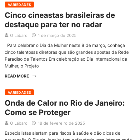
VARIEDADES
Cinco cineastas brasileiras de
destaque para ter no radar
O Lábaro
1 de março de 2025
Para celebrar o Dia da Mulher neste 8 de março, conheça
cinco talentosas diretoras que são grandes apostas da Rede
Paradiso de Talentos Em celebração ao Dia Internacional da
Mulher, o Projeto
READ MORE
VARIEDADES
Onda de Calor no Rio de Janeiro:
Como se Proteger
O Lábaro
18 de fevereiro de 2025
Especialistas alertam para riscos à saúde e dão dicas de
prevenção O Rio de Janeiro tem enfrentado uma intensa onda