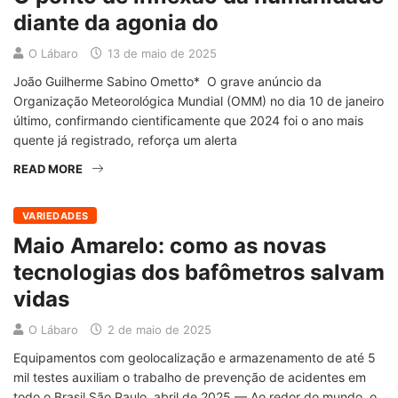
diante da agonia do
O Lábaro
13 de maio de 2025
João Guilherme Sabino Ometto* O grave anúncio da
Organização Meteorológica Mundial (OMM) no dia 10 de janeiro
último, confirmando cientificamente que 2024 foi o ano mais
quente já registrado, reforça um alerta
READ MORE
VARIEDADES
Maio Amarelo: como as novas
tecnologias dos bafômetros salvam
vidas
O Lábaro
2 de maio de 2025
Equipamentos com geolocalização e armazenamento de até 5
mil testes auxiliam o trabalho de prevenção de acidentes em
todo o Brasil São Paulo, abril de 2025 — Ao redor do mundo, o