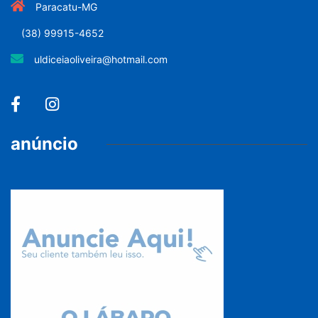
Paracatu-MG
(38) 99915-4652
uldiceiaoliveira@hotmail.com
anúncio