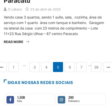
Paracatu
O Lábaro
23 de abril de 2025
Vendo casa 3 quartos, sendo 1 suíte, sala, cozinha, área de
serviço com 1 quarto área com tanque e banheiro. Garagem
na lateral da casa com 23 metros de comprimento – Lote
11×23 Rua Sérgio Ulhoa – 87 centro Paracatu
READ MORE
…
…
1
3
4
5
6
7
28
SIGAS NOSSAS REDES SOCIAIS
1,508
200
Fans
Followers