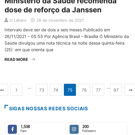
Ministério da Saúde recomenda
dose de reforço da Janssen
O Lábaro
26 de novembro de 2021
Intervalo deve ser de dois a seis meses Publicado em
26/11/2021 – 05:55 Por Agência Brasil – Brasília O Ministério da
Saúde divulgou uma nota técnica na noite dessa quinta-feira
(25) em que orienta que
READ MORE
…
…
1
73
74
75
76
77
97
SIGAS NOSSAS REDES SOCIAIS
1,508
200
Fans
Followers