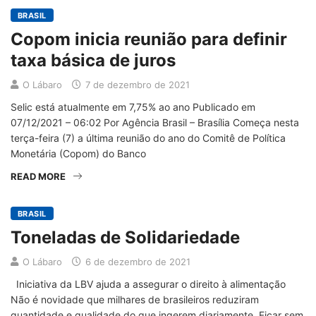
BRASIL
Copom inicia reunião para definir
taxa básica de juros
O Lábaro
7 de dezembro de 2021
Selic está atualmente em 7,75% ao ano Publicado em
07/12/2021 – 06:02 Por Agência Brasil – Brasília Começa nesta
terça-feira (7) a última reunião do ano do Comitê de Política
Monetária (Copom) do Banco
READ MORE
BRASIL
Toneladas de Solidariedade
O Lábaro
6 de dezembro de 2021
Iniciativa da LBV ajuda a assegurar o direito à alimentação
Não é novidade que milhares de brasileiros reduziram
quantidade e qualidade do que ingerem diariamente. Ficar sem