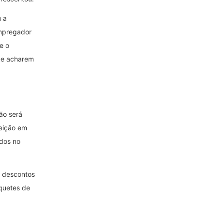
 a
empregador
 e o
ue acharem
ão será
eição em
ados no
 descontos
quetes de