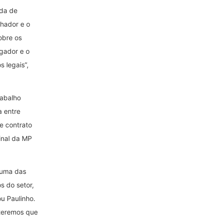
ada de
lhador e o
obre os
gador e o
 legais”,
rabalho
a entre
e contrato
ginal da MP
 uma das
s do setor,
ou Paulinho.
teremos que