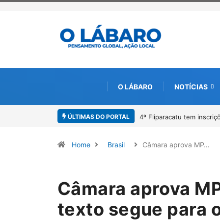
O LÁBARO
NOTÍCIAS
ÚLTIMAS DO PORTAL
ra o Prêmio de Redação e Desenho até o dia 14 de agosto
Paracatu camin
Home
Brasil
Câmara aprova MP…
Câmara aprova MP 
texto segue para 