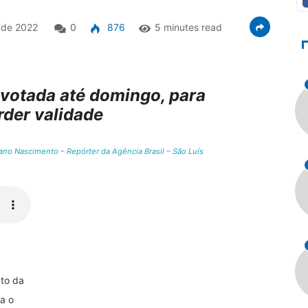
 de 2022
0
876
5 minutes read
 votada até domingo, para
rder validade
ano Nascimento – Repórter da Agência Brasil – São Luís
to da
a o