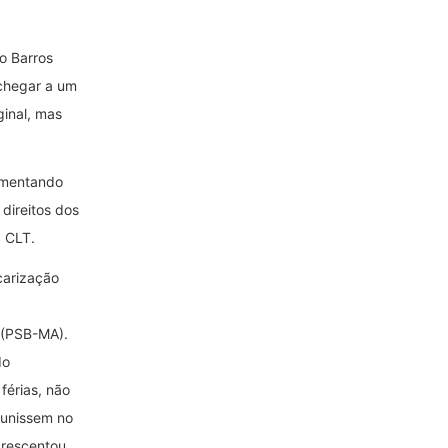
o Barros
 chegar a um
ginal, mas
umentando
direitos dos
a CLT.
carização
é (PSB-MA).
do
férias, não
 unissem no
crescentou.