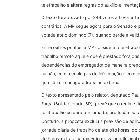
teletrabalho e altera regras do auxílio-alimentaç
O texto foi aprovado por 248 votos a favor e 1
contrários. A MP segue agora para o Senado e p
votada até o domingo (7), quando perde a valid
Entre outros pontos, a MP considera o teletraba
trabalho remoto aquele que é prestado fora das
dependências do empregador de maneira prep
ou não, com tecnologias de informação e comun
que não se configure trabalho externo.
O texto apresentado pelo relator, deputado Pau
Força (Solidariedade-SP), prevê que o regime d
teletrabalho se dará por jornada, produção ou ta
Contudo, a proposta excluiu a previsão de apli
jornada diária de trabalho de até oito horas, d
de horas-extras, pagamento de valor adicional 