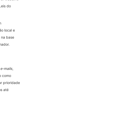
Leis do
m
o local e
o na base
hador.
o
e-mails
,
do como
r prioridade
s até