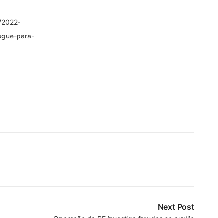
a/2022-
egue-para-
Next Post