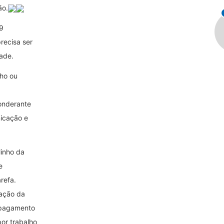
ão.
59
recisa ser
ade.
lho ou
onderante
icação e
linho da
e
refa.
cação da
o pagamento
por trabalho