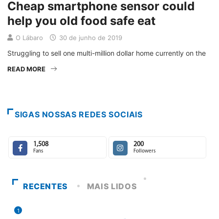
Cheap smartphone sensor could
help you old food safe eat
O Lábaro
30 de junho de 2019
Struggling to sell one multi-million dollar home currently on the
READ MORE
SIGAS NOSSAS REDES SOCIAIS
1,508
200
Fans
Followers
RECENTES
MAIS LIDOS
1