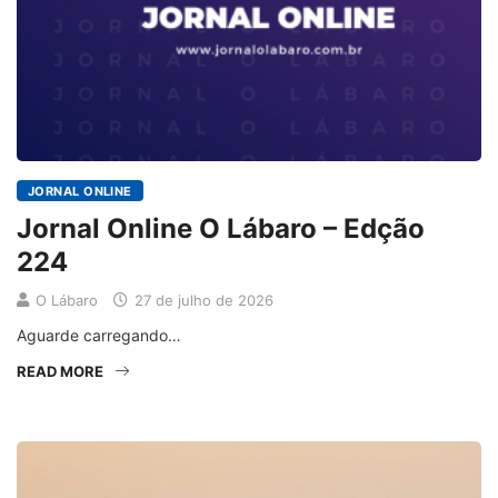
JORNAL ONLINE
Jornal Online O Lábaro – Edção
224
O Lábaro
27 de julho de 2026
Aguarde carregando…
READ MORE