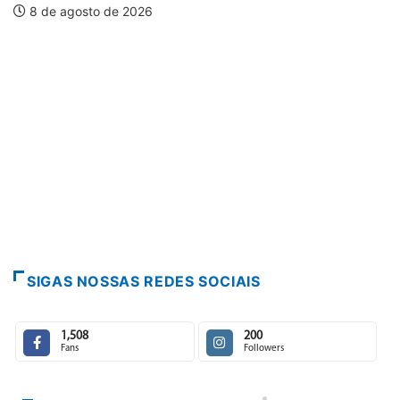
026
PARACATU E REGIÃ
Paracatu caminha
7 de agosto de 2
SIGAS NOSSAS REDES SOCIAIS
1,508
200
Fans
Followers