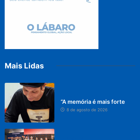
Mais Lidas
PARACATU E REGIÃO
“A memória é mais forte
8 de agosto de 2026
DESTAQUES