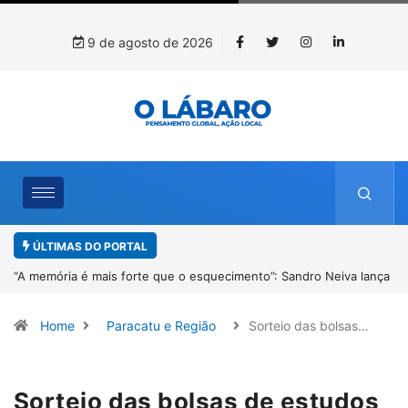
9 de agosto de 2026
ÚLTIMAS DO PORTAL
 lança
4º Fliparacatu tem inscrições abertas para o Prêmio de Redação 
Desenho até o dia 14 de agosto
Home
Paracatu e Região
Sorteio das bolsas…
Sorteio das bolsas de estudos