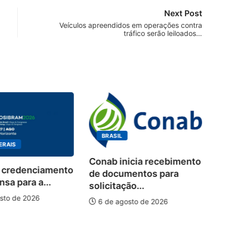
Next Post
Veículos apreendidos em operações contra
tráfico serão leiloados…
BRASIL
ERAIS
Conab inicia recebimento
 credenciamento
Wo
de documentos para
sa para a...
de
solicitação...
pi
sto de 2026
6 de agosto de 2026