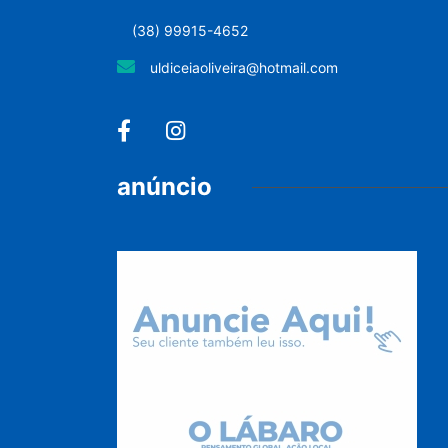
(38) 99915-4652
uldiceiaoliveira@hotmail.com
anúncio