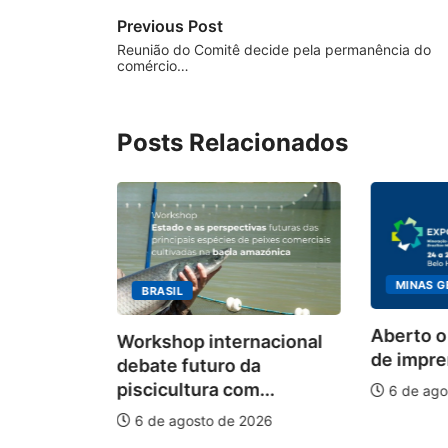
Previous Post
Reunião do Comitê decide pela permanência do
comércio…
Posts Relacionados
MINAS G
BRASIL
ecebimento
Aberto o
Workshop internacional
 para
de impren
debate futuro da
piscicultura com...
6 de ago
026
6 de agosto de 2026