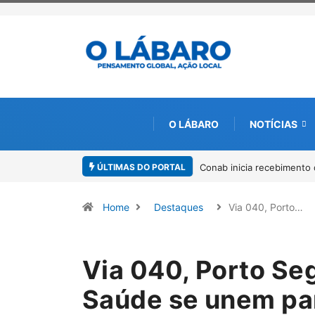
O LÁBARO
NOTÍCIAS
ÚLTIMAS DO PORTAL
o de documentos para solicitação do benefício do PSA Pirarucu
Workshop
Amazôni
Home
Destaques
Via 040, Porto…
Via 040, Porto Se
Saúde se unem par