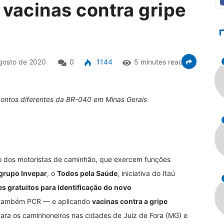
 vacinas contra gripe
s
gosto de 2020
0
1144
5 minutes read
pontos diferentes da BR-040 em Minas Gerais
ho dos motoristas de caminhão, que exercem funções
 grupo Invepar
, o
Todos pela Saúde
, iniciativa do Itaú
es gratuitos para identificação do novo
e também PCR — e aplicando
vacinas contra a gripe
para os caminhoneiros nas cidades de Juiz de Fora (MG) e