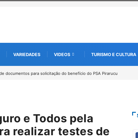
VARIEDADES
VIDEOS
TURISMO E CULTURA
 internacional debate futuro da piscicultura com espécies nativas da
a
guro e Todos pela
a realizar testes de