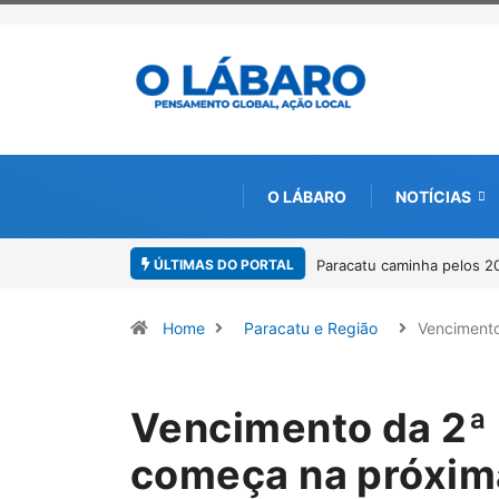
O LÁBARO
NOTÍCIAS
ÚLTIMAS DO PORTAL
tu caminha pelos 20 anos da Lei Maria da Penha
Projeto CUTUCAR abre 
por meio da cultura e 
Home
Paracatu e Região
Venciment
Vencimento da 2ª 
começa na próxim