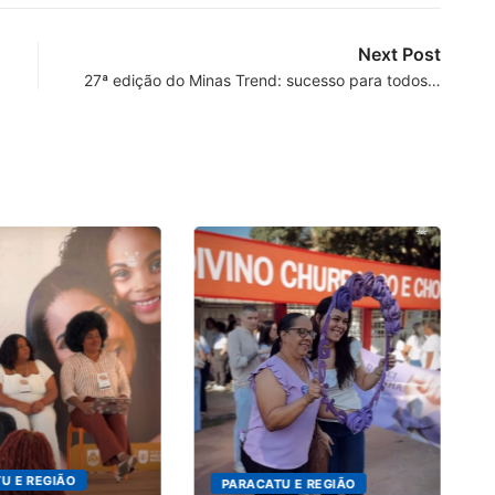
Next Post
27ª edição do Minas Trend: sucesso para todos…
PARACATU E 
Projeto CU
nova edição 
7 de agosto 
PARACATU E REGIÃO