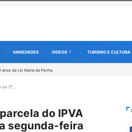
VARIEDADES
VIDEOS
TURISMO E CULTURA
nova edição e semeia o futuro
da memória
o da 2ª…
parcela do IPVA
a segunda-feira