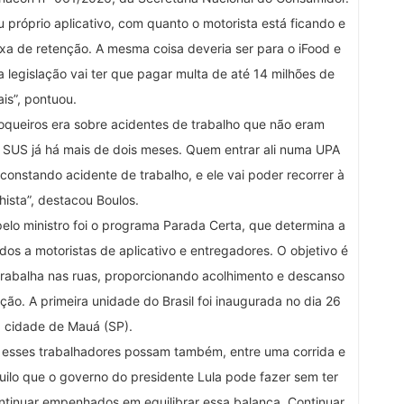
 próprio aplicativo, com quanto o motorista está ficando e
a de retenção. A mesma coisa deveria ser para o iFood e
 legislação vai ter que pagar multa de até 14 milhões de
ais”, pontuou.
queiros era sobre acidentes de trabalho que não eram
 SUS já há mais de dois meses. Quem entrar ali numa UPA
 constando acidente de trabalho, e ele vai poder recorrer à
lhista”, destacou Boulos.
elo ministro foi o programa Parada Certa, que determina a
os a motoristas de aplicativo e entregadores. O objetivo é
trabalha nas ruas, proporcionando acolhimento e descanso
ão. A primeira unidade do Brasil foi inaugurada no dia 26
a cidade de Mauá (SP).
 esses trabalhadores possam também, entre uma corrida e
quilo que o governo do presidente Lula pode fazer sem ter
ontinuar empenhados em equilibrar essa balança. Continuar