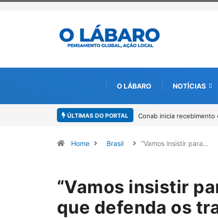
O LÁBARO
NOTÍCIAS
ÚLTIMAS DO PORTAL
Workshop internacional de
Home
Brasil
“Vamos insistir para…
“Vamos insistir pa
que defenda os tr