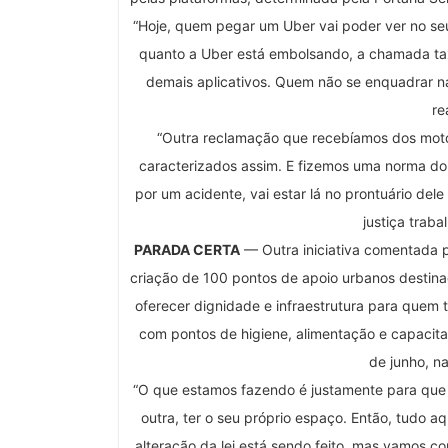
“Hoje, quem pegar um Uber vai poder ver no seu
quanto a Uber está embolsando, a chamada tax
demais aplicativos. Quem não se enquadrar na
re
“Outra reclamação que recebíamos dos moto
caracterizados assim. E fizemos uma norma do
por um acidente, vai estar lá no prontuário dele
justiça traba
PARADA CERTA
— Outra iniciativa comentada p
criação de 100 pontos de apoio urbanos destinad
oferecer dignidade e infraestrutura para quem 
com pontos de higiene, alimentação e capacitaç
de junho, n
“O que estamos fazendo é justamente para que
outra, ter o seu próprio espaço. Então, tudo a
alteração da lei está sendo feito, mas vamos c