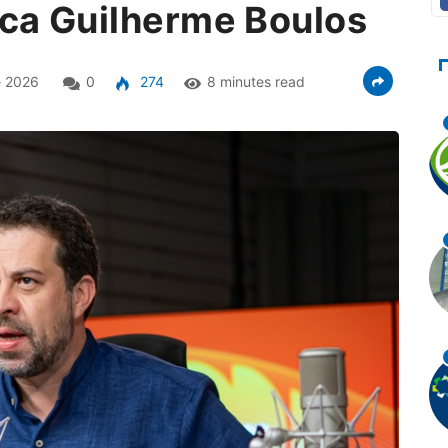
aca Guilherme Boulos
e 2026
0
274
8 minutes read