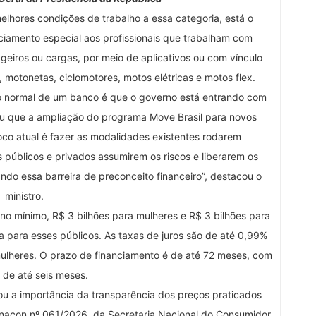
 melhores condições de trabalho a essa categoria, está o
ciamento especial aos profissionais que trabalham com
geiros ou cargas, por meio de aplicativos ou com vínculo
s, motonetas, ciclomotores, motos elétricas e motos flex.
to normal de um banco é que o governo está entrando com
ceu que a ampliação do programa Move Brasil para novos
oco atual é fazer as modalidades existentes rodarem
s públicos e privados assumirem os riscos e liberarem os
ndo essa barreira de preconceito financeiro”, destacou o
ministro.
, no mínimo, R$ 3 bilhões para mulheres e R$ 3 bilhões para
a para esses públicos. As taxas de juros são de até 0,99%
lheres. O prazo de financiamento é de até 72 meses, com
 de até seis meses.
ou a importância da transparência dos preços praticados
enacon nº 061/2026, da Secretaria Nacional do Consumidor.