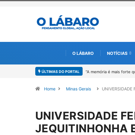
O LÁBARO
NOTÍCIAS
ÚLTIMAS DO PORTAL
4º Fliparacatu tem inscri
Home
Minas Gerais
UNIVERSIDADE 
UNIVERSIDADE FE
JEQUITINHONHA 