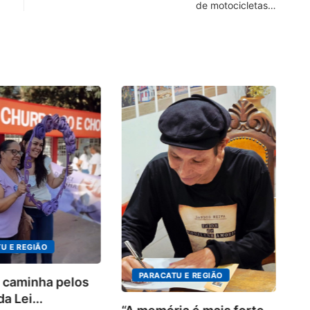
de motocicletas…
4º
in
o.
U E REGIÃO
PARACATU E REGIÃO
 caminha pelos
a Lei...