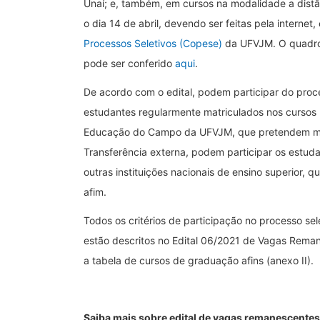
Unaí; e, também, em cursos na modalidade a distân
o dia 14 de abril, devendo ser feitas pela internet,
Processos Seletivos (Copese)
da UFVJM. O quadro
pode ser conferido
aqui
.
De acordo com o edital, podem participar do proc
estudantes regularmente matriculados nos cursos 
Educação do Campo da UFVJM, que pretendem mu
Transferência externa, podem participar os estu
outras instituições nacionais de ensino superior,
afim.
Todos os critérios de participação no processo se
estão descritos no Edital 06/2021 de Vagas Rema
a tabela de cursos de graduação afins (anexo II).
Saiba mais sobre edital de vagas remanescent