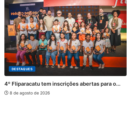
 tem inscrições abertas para o...
 2026
PARACATU E REG