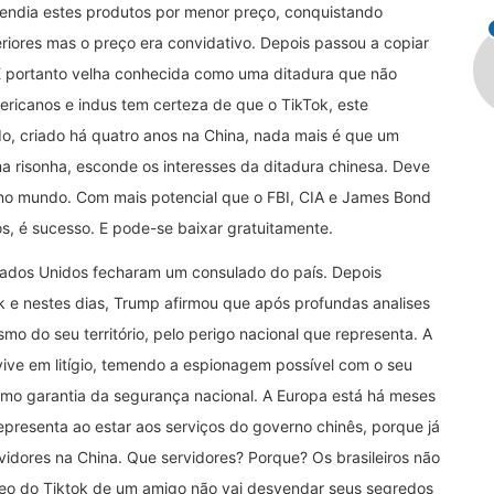
vendia estes produtos por menor preço, conquistando
eriores mas o preço era convidativo. Depois passou a copiar
É portanto velha conhecida como uma ditadura que não
mericanos e indus tem certeza de que o TikTok, este
do, criado há quatro anos na China, nada mais é que um
 risonha, esconde os interesses da ditadura chinesa. Deve
 no mundo. Com mais potencial que o FBI, CIA e James Bond
os, é sucesso. E pode-se baixar gratuitamente.
stados Unidos fecharam um consulado do país. Depois
k e nestes dias, Trump afirmou que após profundas analises
mo do seu território, pelo perigo nacional que representa. A
 vive em litígio, temendo a espionagem possível com o seu
omo garantia da segurança nacional. A Europa está há meses
presenta ao estar aos serviços do governo chinês, porque já
vidores na China. Que servidores? Porque? Os brasileiros não
deo do Tiktok de um amigo não vai desvendar seus segredos