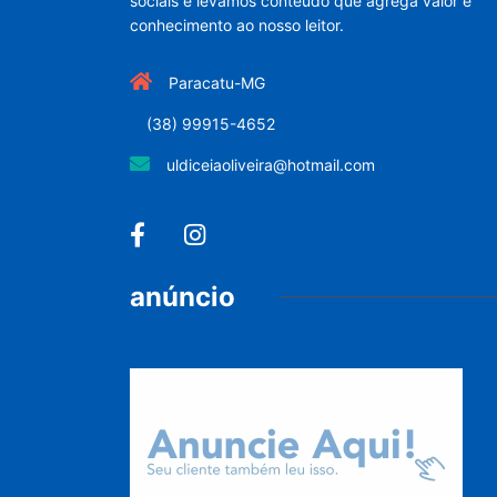
sociais e levamos conteúdo que agrega valor e
conhecimento ao nosso leitor.
Paracatu-MG
(38) 99915-4652
uldiceiaoliveira@hotmail.com
anúncio