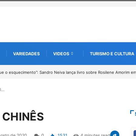
VARIEDADES
VIDEOS
TURISMO E CULTURA
º Fliparacatu tem inscrições abertas para o Prêmio de Redação e Desenh
O…
O CHINÊS
osto de 2020
0
1531
4 minutes read