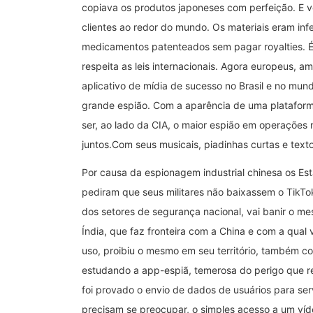
copiava os produtos japoneses com perfeição. E 
clientes ao redor do mundo. Os materiais eram inf
medicamentos patenteados sem pagar royalties. 
respeita as leis internacionais. Agora europeus, a
aplicativo de mídia de sucesso no Brasil e no mun
grande espião. Com a aparência de uma plataforma
ser, ao lado da CIA, o maior espião em operações
juntos.Com seus musicais, piadinhas curtas e text
Por causa da espionagem industrial chinesa os E
pediram que seus militares não baixassem o TikTo
dos setores de segurança nacional, vai banir o mes
Índia, que faz fronteira com a China e com a qual
uso, proibiu o mesmo em seu território, também c
estudando a app-espiã, temerosa do perigo que re
foi provado o envio de dados de usuários para ser
precisam se preocupar, o simples acesso a um ví