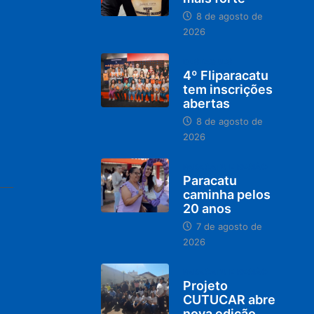
8 de agosto de
2026
DESTAQUES
4º Fliparacatu
tem inscrições
abertas
8 de agosto de
2026
PARACATU E REGIÃO
Paracatu
caminha pelos
20 anos
7 de agosto de
2026
PARACATU E REGIÃO
Projeto
CUTUCAR abre
nova edição