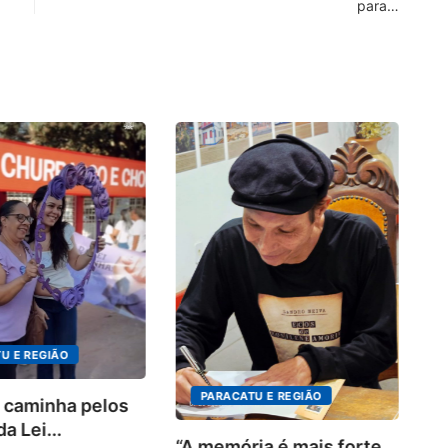
para…
4º
in
o.
U E REGIÃO
PARACATU E REGIÃO
 caminha pelos
a Lei...
“A memória é mais forte