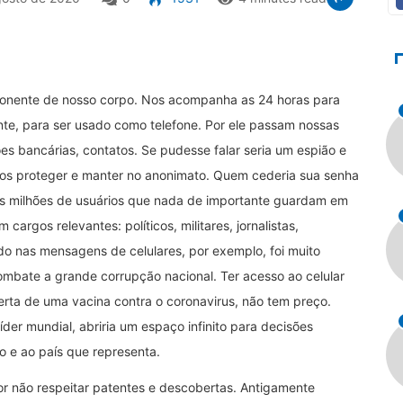
ponente de nosso corpo. Nos acompanha as 24 horas para
nte, para ser usado como telefone. Por ele passam nossas
s bancárias, contatos. Se pudesse falar seria um espião e
a nos proteger e manter no anonimato. Quem cederia sua senha
 os milhões de usuários que nada de importante guardam em
argos relevantes: políticos, militares, jornalistas,
ado nas mensagens de celulares, por exemplo, foi muito
ombate a grande corrupção nacional. Ter acesso ao celular
erta de uma vacina contra o coronavirus, não tem preço.
er mundial, abriria um espaço infinito para decisões
 e ao país que representa.
or não respeitar patentes e descobertas. Antigamente