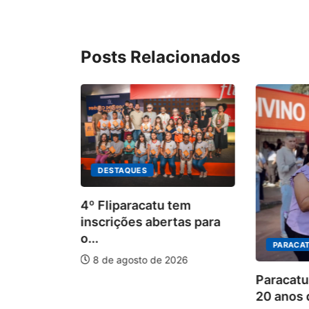
Posts Relacionados
DESTAQUES
4º Fliparacatu tem
inscrições abertas para
o...
PARACAT
8 de agosto de 2026
ÃO
Paracatu
20 anos d
is forte