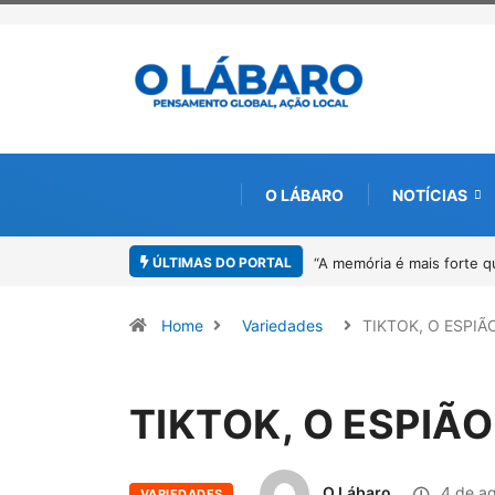
O LÁBARO
NOTÍCIAS
ÚLTIMAS DO PORTAL
imento”: Sandro Neiva lança livro sobre Rosilene Amorim em Paracatu
4
Home
Variedades
TIKTOK, O ESPIÃ
TIKTOK, O ESPIÃ
O Lábaro
4 de ag
VARIEDADES