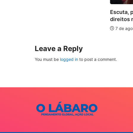
Escuta, 
ha pelos
direitos 
.
7 de ago
026
Leave a Reply
You must be
logged in
to post a comment.