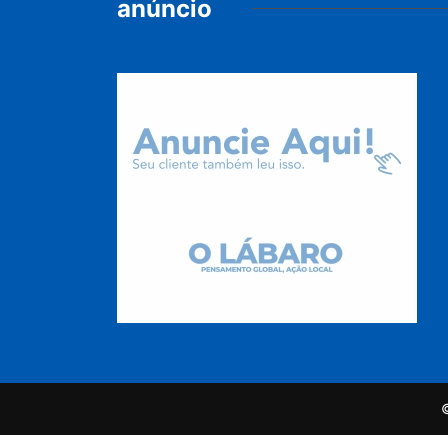
anúncio
©