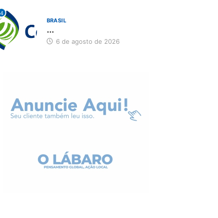
4
BRASIL
...
6 de agosto de 2026
PARACATU E REGIÃO
rojeto CUTUCAR abre
va edição e semeia...
7 de agosto de 2026
PARACATU E REGIÃO