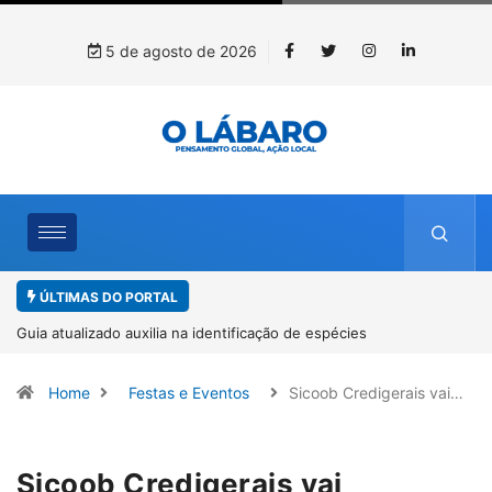
5 de agosto de 2026
ÚLTIMAS DO PORTAL
Kinross inicia rastreamento digital de 10 mil mudas usadas na
recuperação ambiental, em parceria com startup da Amazônia
Home
Festas e Eventos
Sicoob Credigerais vai…
Sicoob Credigerais vai